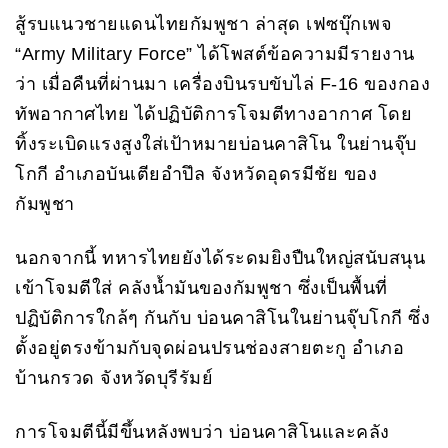
สู้รบแนวชายแดนไทยกัมพูชา ล่าสุด เฟซบุ๊กเพจ
“Army Military Force” ได้โพสต์ข้อความมีรายงาน
ว่า เมื่อคืนที่ผ่านมา เครื่องบินรบขับไล่ F-16 ของกอง
ทัพอากาศไทย ได้ปฏิบัติการโจมตีทางอากาศ โดย
ทิ้งระเบิดแรงสูงใส่เป้าหมายบ่อนคาสิโน ในย่านจุ๊บ
โกกี อำเภอบันเตียอำปึล จังหวัดอุดรมีชัย ของ
กัมพูชา
นอกจากนี้ ทหารไทยยังได้ระดมยิงปืนใหญ่สนับสนุน
เข้าโจมตีใส่ คลังน้ำมันของกัมพูชา ซึ่งเป็นพื้นที่
ปฏิบัติการใกล้ๆ กันกับ บ่อนคาสิโนในย่านจุ๊บโกกี ซึ่ง
ตั้งอยู่ตรงข้ามกับจุดผ่อนปรนช่องสายตะกู อำเภอ
บ้านกรวด จังหวัดบุรีรัมย์
การโจมตีนี้มีขึ้นหลังพบว่า บ่อนคาสิโนและคลัง