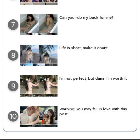
Can you rub my back for me?
7
Life is short, make it count.
8
I’m not perfect, but damn I’m worth it.
9
Warning: You may fall in love with this
post.
10