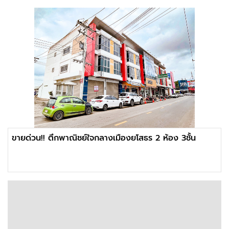
ขายด่วน!! ตึกพาณิชย์ใจกลางเมืองยโสธร 2 ห้อง 3ชั้น