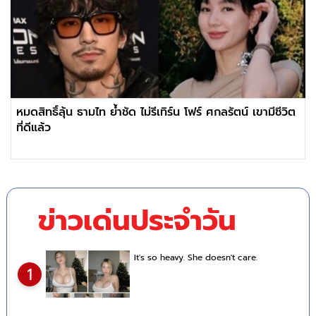
หมดสิทธิ์ลุ้น ธามไท ย้ำชัด ไม่รีเทิร์น โฟร์ ศกลรัตน์ เขามีชีวิต
ที่ดีแล้ว
ข่าวเด่นประจำวัน
It's so heavy. She doesn't care.
1