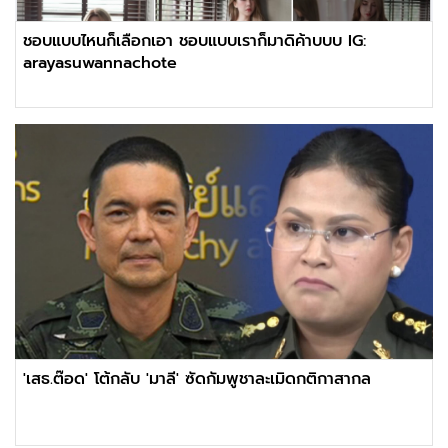
ชอบแบบไหนก็เลือกเอา ชอบแบบเราก็มาดิค้าบบบ IG:
arayasuwannachote
'เสธ.ต๊อด' โต้กลับ 'มาลี' ซัดกัมพูชาละเมิดกติกาสากล