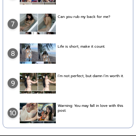
Can you rub my back for me?
7
Life is short, make it count.
8
I’m not perfect, but damn I’m worth it.
9
Warning: You may fall in love with this
post.
10