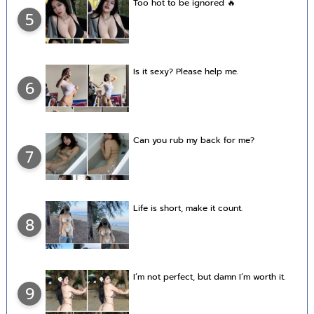
Too hot to be ignored 🔥
5
Is it sexy? Please help me.
6
Can you rub my back for me?
7
Life is short, make it count.
8
I’m not perfect, but damn I’m worth it.
9