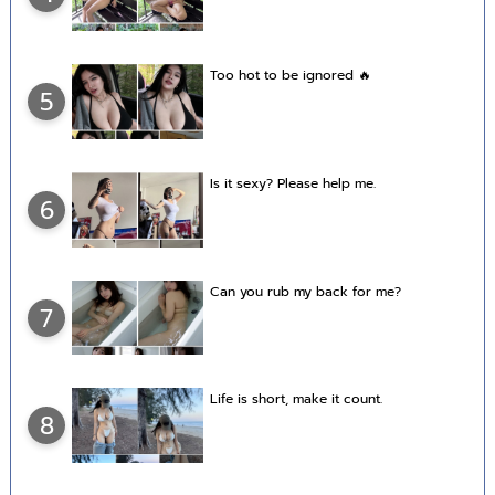
Too hot to be ignored 🔥
5
Is it sexy? Please help me.
6
Can you rub my back for me?
7
Life is short, make it count.
8