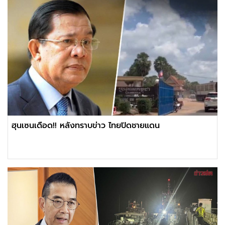
ฮุนเซนเดือด!! หลังทราบข่าว ไทยปิดชายแดน