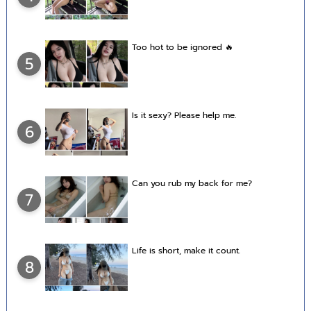
Too hot to be ignored 🔥
5
Is it sexy? Please help me.
6
Can you rub my back for me?
7
Life is short, make it count.
8