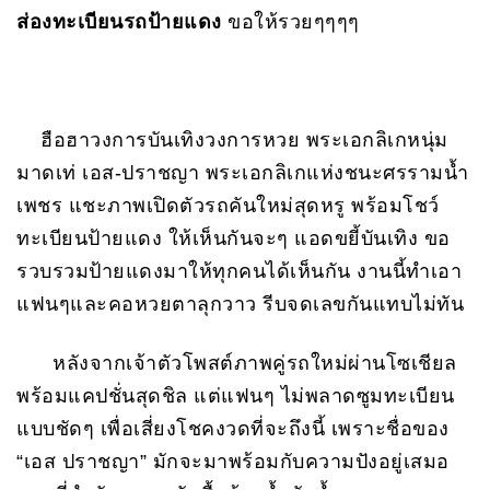
ส่องทะเบียนรถป้ายแดง
ขอให้รวยๆๆๆๆ
ฮือฮาวงการบันเทิงวงการหวย พระเอกลิเกหนุ่ม
มาดเท่ เอส-ปราชญา พระเอกลิเกแห่งชนะศรรามน้ำ
เพชร แชะภาพเปิดตัวรถคันใหม่สุดหรู พร้อมโชว์
ทะเบียนป้ายแดง ให้เห็นกันจะๆ แอดขยี้บันเทิง ขอ
รวบรวมป้ายแดงมาให้ทุกคนได้เห็นกัน งานนี้ทำเอา
แฟนๆและคอหวยตาลุกวาว รีบจดเลขกันแทบไม่ทัน
หลังจากเจ้าตัวโพสต์ภาพคู่รถใหม่ผ่านโซเชียล
พร้อมแคปชั่นสุดชิล แต่แฟนๆ ไม่พลาดซูมทะเบียน
แบบชัดๆ เพื่อเสี่ยงโชคงวดที่จะถึงนี้ เพราะชื่อของ
“เอส ปราชญา” มักจะมาพร้อมกับความปังอยู่เสมอ