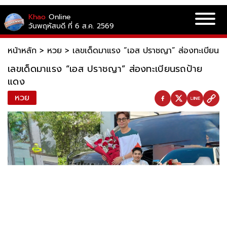
Khao
Online
วันพฤหัสบดี ที่ 6 ส.ค. 2569
หน้าหลัก
>
หวย
>
เลขเด็ดมาแรง “เอส ปราชญา” ส่องทะเบียนร
เลขเด็ดมาแรง “เอส ปราชญา” ส่องทะเบียนรถป้าย
แดง
หวย