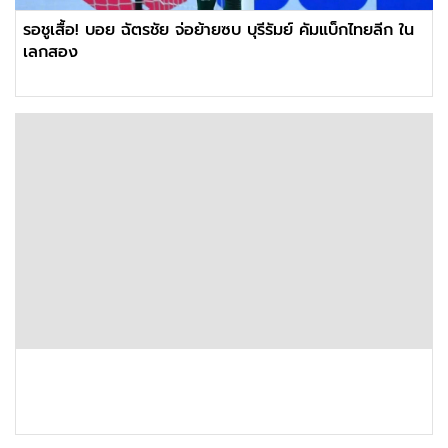
รอชูเสื้อ! บอย ฉัตรชัย จ่อย้ายซบ บุรีรัมย์ คัมแบ็กไทยลีก ใน
เลกสอง