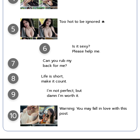
Too hot to be ignored 🔥
5
6
Is it sexy?
Please help me.
Can you rub my
7
back for me?
Life is short,
8
make it count.
I’m not perfect, but
9
damn I’m worth it.
Warning: You may fall in love with this
post.
10