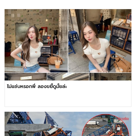
ไม่แซ่บหรอกพี่ ลองขยี้ดูมั้ยล่ะ