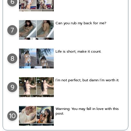
6
Can you rub my back for me?
7
Life is short, make it count.
8
I’m not perfect, but damn I’m worth it.
9
Warning: You may fall in love with this
post.
10