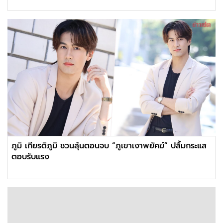
ภูมิ เกียรติภูมิ ชวนลุ้นตอนจบ “ภูเขาเงาพยัคฆ์” ปลื้มกระแส
ตอบรับแรง