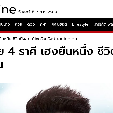
ine
วันศุกร์ ที่ 7 ส.ค. 2569
บันเทิง
หวย
ดวง
กีฬา
คลิปฮอต
Lifestyle
มาร์เก็ตเพ
นหนึ่ง ชีวิตปังสุด มีโชครับทรัพย์ งานโดดเด่น
4 ราศี เฮงยืนหนึ่ง ชีวิ
น