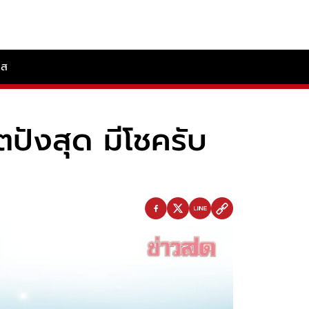
ลส
ตปังสุด มีโชครับ