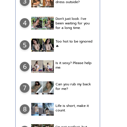
3
dress outside?
Don't just look. I've
4
been waiting for you
for a long time.
Too hot to be ignored
5
🔥
Is it sexy? Please help
6
me.
Can you rub my back
7
for me?
Life is short, make it
8
count.