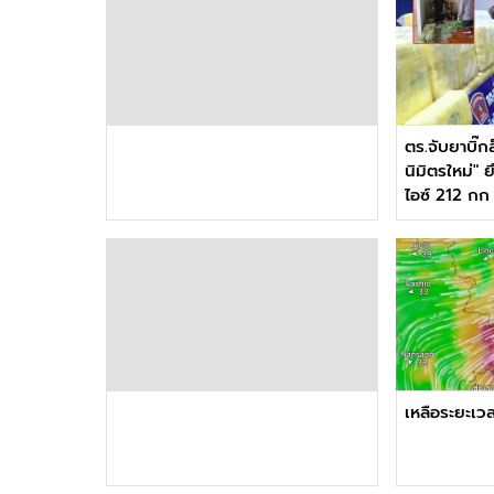
ตร.จับยาบิ๊ก
นิมิตรใหม่" ย
ไอซ์ 212 กก
เหลือระยะเวล