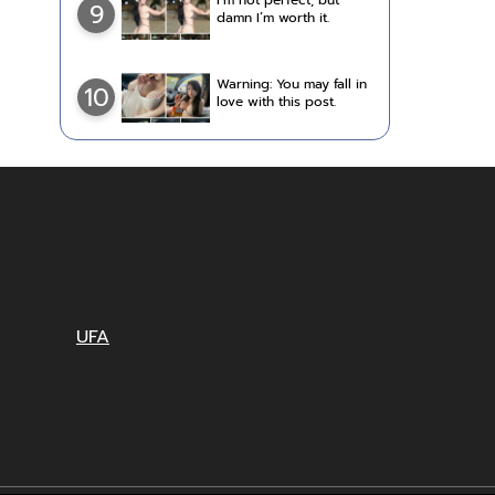
I’m not perfect, but
9
damn I’m worth it.
Warning: You may fall in
10
love with this post.
UFA