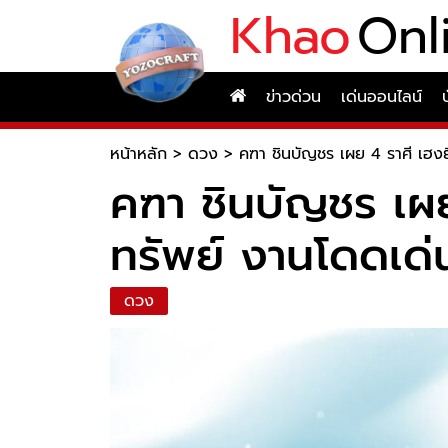
Khao
Onl
ข่าวด่วน
เด่นออนไลน์
หน้าหลัก
>
ดวง
>
คฑา ชินบัญชร เผย 4 ราศี เฮงยื
คฑา ชินบัญชร เผย 
ทรัพย์ งานโดดเด่
ดวง