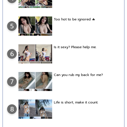
Too hot to be ignored 🔥
5
Is it sexy? Please help me.
6
Can you rub my back for me?
7
Life is short, make it count.
8