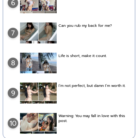
6
Can you rub my back for me?
7
Life is short, make it count.
8
I’m not perfect, but damn I’m worth it.
9
Warning: You may fall in love with this
post.
10