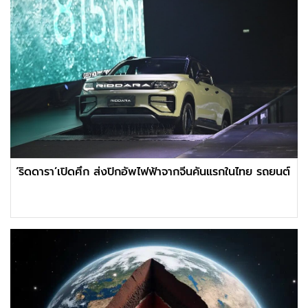
‘ริดดารา’เปิดศึก ส่งปิกอัพไฟฟ้าจากจีนคันแรกในไทย รถยนต์