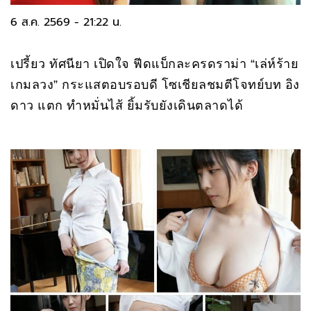
6 ส.ค. 2569 - 21:22 น.
เปรี้ยว ทัศนียา เปิดใจ ฟีดแบ็กละครดราม่า “เล่ห์ร้าย
เกมลวง” กระแสตอบรอบดี โซเชียลชมตีโจทย์บท อิง
ดาว แตก ทำหมั่นไส้ ยิ้มรับยังเดินตลาดได้