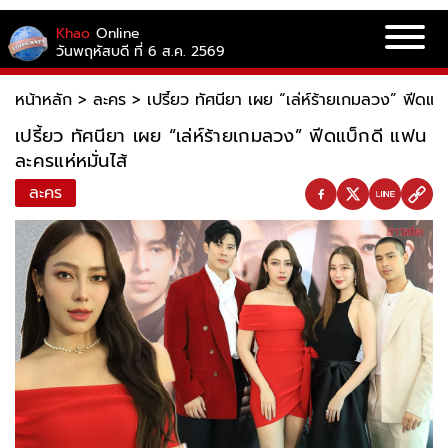
Khao
Online
วันพฤหัสบดี ที่ 6 ส.ค. 2569
หน้าหลัก
>
ละคร
>
เปรี้ยว ทัศนียา เผย “เล่ห์ร้ายเกมลวง” ฟีดแบ
เปรี้ยว ทัศนียา เผย “เล่ห์ร้ายเกมลวง” ฟีดแบ็กดี แฟน
ละครแห่หมั่นไส้
ละคร