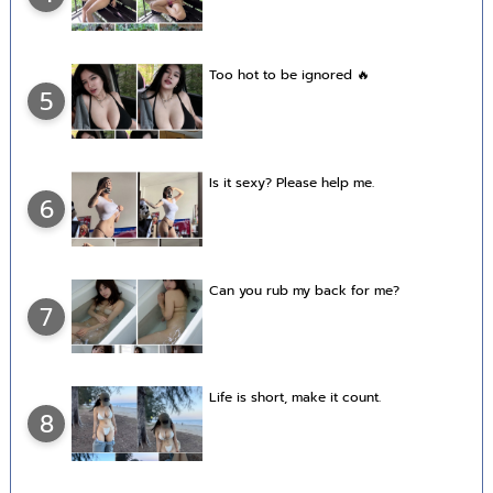
Too hot to be ignored 🔥
5
Is it sexy? Please help me.
6
Can you rub my back for me?
7
Life is short, make it count.
8