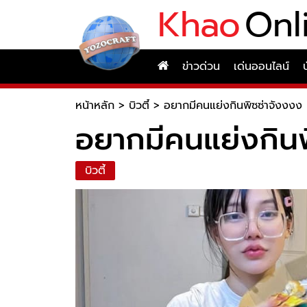
Khao
Onl
ข่าวด่วน
เด่นออนไลน์
หน้าหลัก
>
บิวตี้
>
อยากมีคนแย่งกินพิซซ่าจังงงง
อยากมีคนแย่งกินพ
บิวตี้