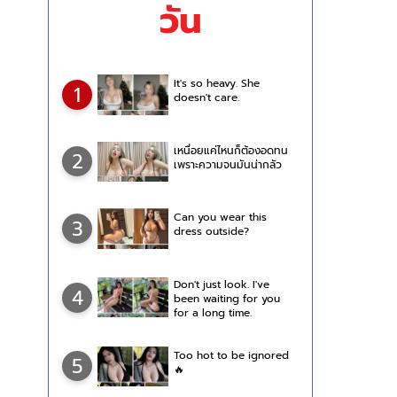
วัน
It's so heavy. She
1
doesn't care.
เหนื่อยแค่ไหนก็ต้องอดทน
2
เพราะความจนมันน่ากลัว
Can you wear this
3
dress outside?
Don't just look. I've
4
been waiting for you
for a long time.
Too hot to be ignored
5
🔥