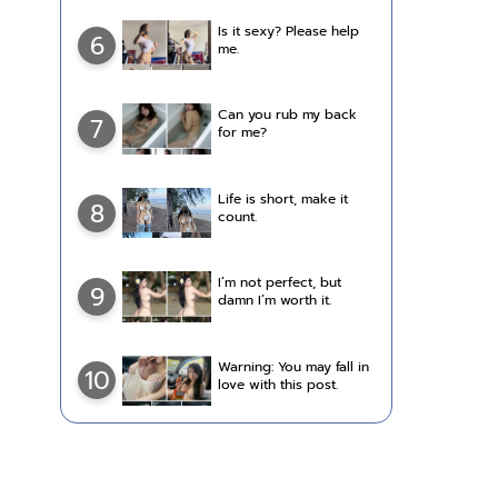
Is it sexy? Please help
6
me.
Can you rub my back
7
for me?
Life is short, make it
8
count.
I’m not perfect, but
9
damn I’m worth it.
Warning: You may fall in
10
love with this post.