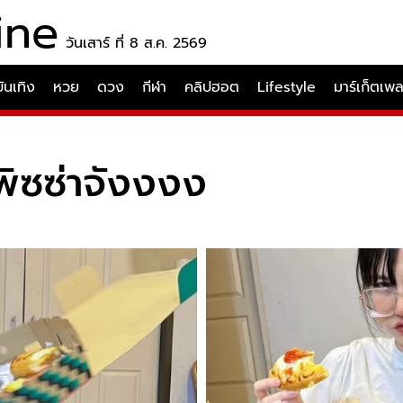
ine
วันเสาร์ ที่ 8 ส.ค. 2569
บันเทิง
หวย
ดวง
กีฬา
คลิปฮอต
Lifestyle
มาร์เก็ตเพ
ิซซ่าจังงงง