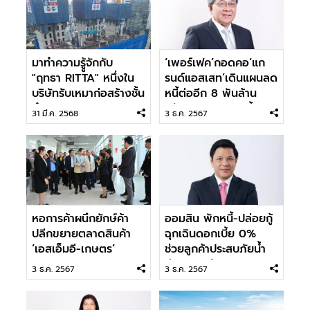
มาทำความรูู้จักกับ
‘เพอร์เฟค’กอดคอ‘แก
"ฤทธา RITTA" หนึ่งใน
รนด์แอสเสท’เดินแผนลด
บริษัทรับเหมาก่อสร้างชั้น
หนี้ต่ออีก 8 พันล้าน
นำของประเทศไทย
หวังลดภาระดอกเบี้ย
31 มี.ค. 2568
3 ธ.ค. 2567
แบงก์
หอการค้าผนึกยักษ์ค้า
ออมสิน พักหนี้-ปล่อยกู้
ปลีกขยายตลาดสินค้า
ฉุกเฉินดอกเบี้ย 0%
‘เอสเอ็มอี-เกษตร’
ช่วยลูกค้าประสบภัยน้ำ
ท่วมภาคใต้
3 ธ.ค. 2567
3 ธ.ค. 2567