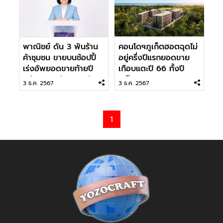
พาณิชย์ ดัน 3 พันร้าน
คอนโดฯภูเก็ตฮอตฉุดไม่
ค้าชุมชน ขายบนช้อปปี้
อยู่ครึ่งปีแรกยอดขาย
เร่งอัพยอดขายท้ายปี
เกือบแตะปี 66 ทั้งปี
พร้อมแจกส่วนลดเพียบ
‘แค๊ปสโตน’ โดดแจม
3 ธ.ค. 2567
3 ธ.ค. 2567
1