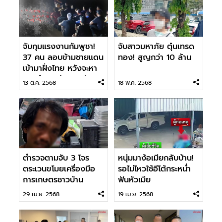
จับกุมแรงงานกัมพูชา!
จับสาวมหาภัย ตุ๋นเทรด
37 คน ลอบข้ามชายแดน
ทอง! สูญกว่า 10 ล้าน
เข้ามาฝั่งไทย หวังจะหา
งานทำ สุดท้ายไปไม่รอด
13 ต.ค. 2568
18 พ.ค. 2568
ตำรวจตามจับ 3 โจร
หนุ่มมาง้อเมียกลับบ้าน!
ตระเวนขโมยเครื่องมือ
รอไม่ไหวใช้อีโต้กระหน่ำ
การเกษตรชาวบ้าน
ฟันหัวเมีย
29 เม.ย. 2568
19 เม.ย. 2568