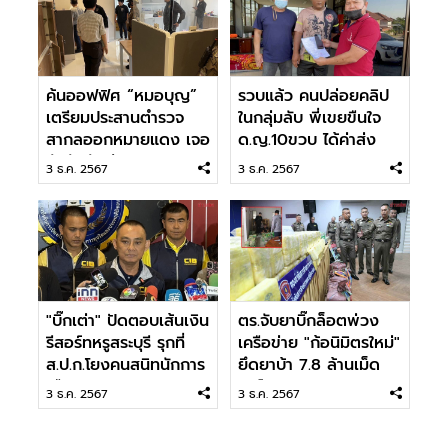
ค้นออฟฟิศ “หมอบุญ”
รวบแล้ว คนปล่อยคลิป
เตรียมประสานตำรวจ
ในกลุ่มลับ พี่เขยขืนใจ
สากลออกหมายแดง เจอ
ด.ญ.10ขวบ ได้ค่าส่ง
ตัวจับทันที
300 บาท
3 ธ.ค. 2567
3 ธ.ค. 2567
"บิ๊กเต่า" ปัดตอบเส้นเงิน
ตร.จับยาบิ๊กล็อตพ่วง
รีสอร์ทหรูสระบุรี รุกที่
เครือข่าย "ก้อนิมิตรใหม่"
ส.ป.ก.โยงคนสนิทนักการ
ยึดยาบ้า 7.8 ล้านเม็ด
เมือง
ไอซ์ 212 กก
3 ธ.ค. 2567
3 ธ.ค. 2567