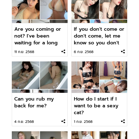
Are you coming or
If you don't come or
not? I've been
don't come, let me
waiting for a long
know so you don't
time.
wait.
11 ก.ย. 2568
6 ก.ย. 2568
Can you rub my
How do I start if I
back for me?
want to be a sexy
cat?
4 ก.ย. 2568
1 ก.ย. 2568