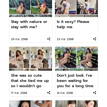
Stay with nature or
Is it sexy? Please
stay with me?
help me.
29 ก.ย. 2568
23 ก.ย. 2568
She was so cute
Don't just look. I've
that she tied me up
been waiting for
so I wouldn't go
you for a long time.
anywhere.
17 ก.ย. 2568
14 ก.ย. 2568